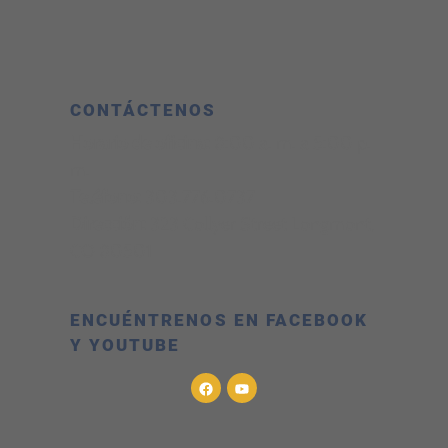
CONTÁCTENOS
Horario de oficina:
8:00 a. m. a 5:00 p.
m.
Teléfono:
303.776.0737
Dirección:
323 Collyer Street Longmont,
CO 80501
ENCUÉNTRENOS EN FACEBOOK
Y YOUTUBE