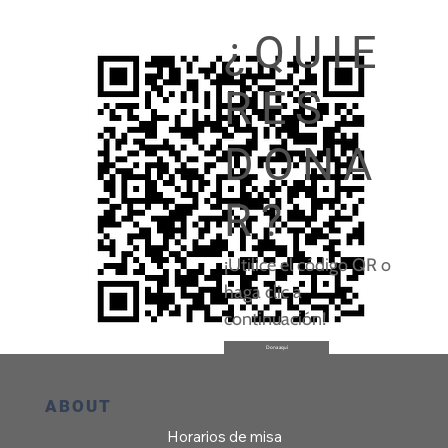
¿QUIE
RES
DONA
R?
¡Utilice el código QR o
haga clic a
continuación!
Dona aquí
ABOUT
Horarios de misa