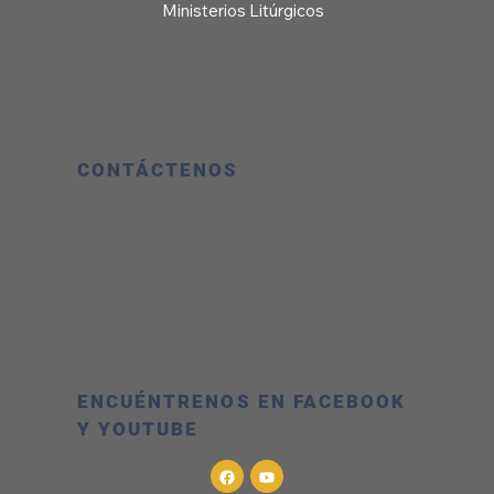
Ministerios Litúrgicos
CONTÁCTENOS
Horario de oficina:
8:00 a. m. a 5:00 p.
m.
Teléfono:
303.776.0737
Dirección:
323 Collyer Street Longmont,
CO 80501
ENCUÉNTRENOS EN FACEBOOK
Y YOUTUBE