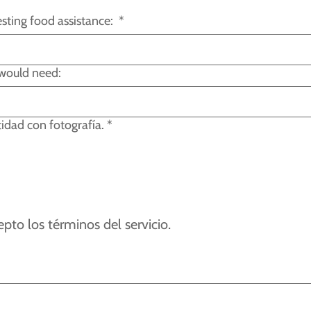
esting food assistance:
*
 would need:
idad con fotografía.
*
epto los términos del servicio.
a la función de accesibilidad del teclado al seleccionar Escribir o Subir.