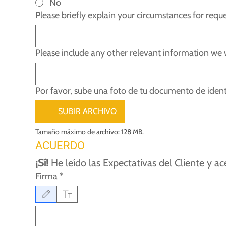
No
Please briefly explain your circumstances for requ
Please include any other relevant information we
Por favor, sube una foto de tu documento de ident
SUBIR ARCHIVO
Tamaño máximo de archivo: 128 MB.
ACUERDO
¡Sí!
 He leído las Expectativas del Cliente y ac
Firma
*
Modo de dibujo seleccionado. Para dibujar, necesitas un mouse o un panel táctil. Us